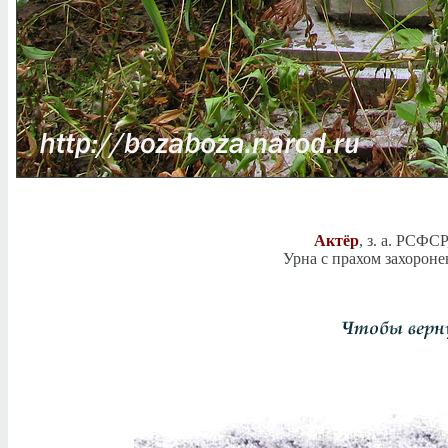
Актёр
, з. а. РСФС
Урна с прахом захороне