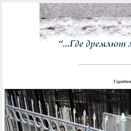
Гарибян