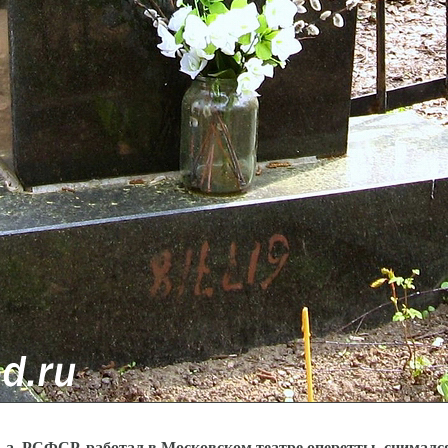
з. а. РСФСР, работал в Московском театре оперетты, снималс