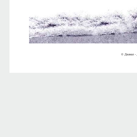
© Двамал - 