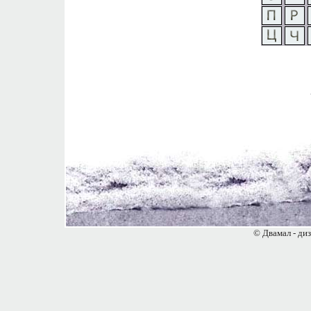
© Двамал - диз